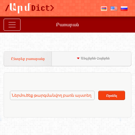
Բառարան
Անգլերեն-Հայերեն
Ընտրեք բառարանը