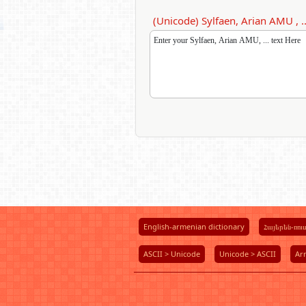
(Unicode) Sylfaen, Arian AMU , ..
Enter your Sylfaen, Arian AMU, ... text Here
English-armenian dictionary
Հայերեն-ռո
ASCII > Unicode
Unicode > ASCII
Ar