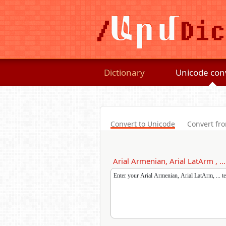
Dictionary
Unicode con
Convert to Unicode
Convert fr
Arial Armenian, Arial LatArm , ...
Enter your Arial Armenian, Arial LatArm, ... t