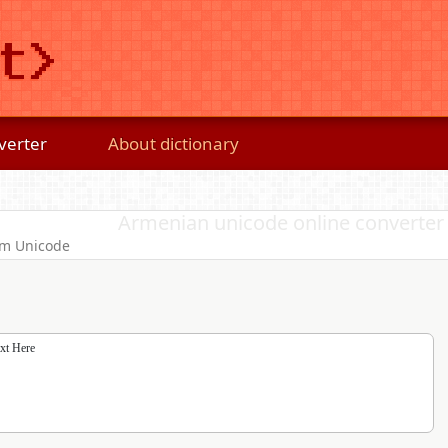
verter
About dictionary
Armenian unicode online converter
om Unicode
ext Here