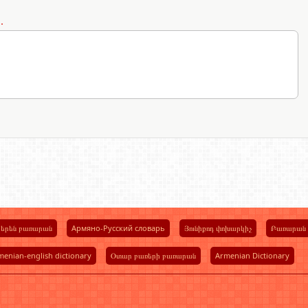
.
ւսերեն բառարան
Армяно-Русский словарь
Յունիքոդ փոխարկիչ
Բառարան
menian-english dictionary
Օտար բառերի բառարան
Armenian Dictionary