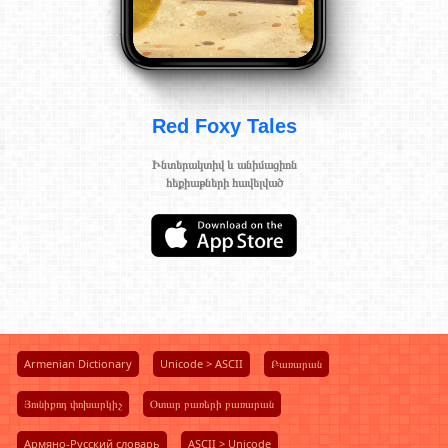
Red Foxy Tales
Ինտերակտիվ և անիմացիոն
հեքիաթների հավելված
Armenian Dictionary
Unicode > ASCII
Բառարան
Յունիքոդ փոխարկիչ
Օտար բառերի բառարան
Армяно-Русский словарь
ASCII > Unicode